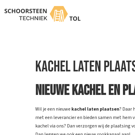
Kachel laten plaat
n
n
Nieuwe kachel en pl
Wil je een nieuwe
kachel laten plaatsen
? Daar 
met een leverancier en bieden samen met hem ver
kachel via ons? Dan verzorgen wij de plaatsing v
Dan leggen we ook een
nieuw rookkanaal
aan!