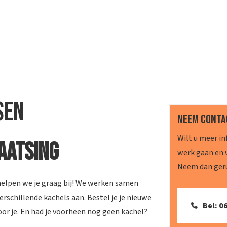
sen
Neem conta
Wilt u meer in
aatsing
werk gaan en w
Neem dan geru
helpen we je graag bij! We werken samen
schillende kachels aan. Bestel je je nieuwe
Bel: 0
oor je. En had je voorheen nog geen kachel?