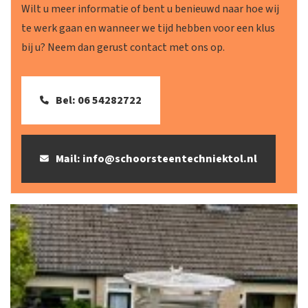
Wilt u meer informatie of bent u benieuwd naar hoe wij
te werk gaan en wanneer we tijd hebben voor een klus
bij u? Neem dan gerust contact met ons op.
Bel: 06 54282722
Mail: info@schoorsteentechniektol.nl